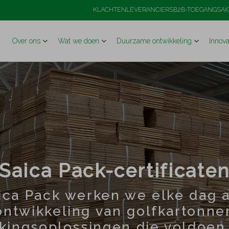
KLACHTEN
LEVERANCIERS
B2B-TOEGANG
SAI
Over ons
Wat we doen
Duurzame ontwikkeling
Innova
Saica Pack-certificate
aica Pack werken we elke dag 
ontwikkeling van golfkartonne
kingsoplossingen die voldoen