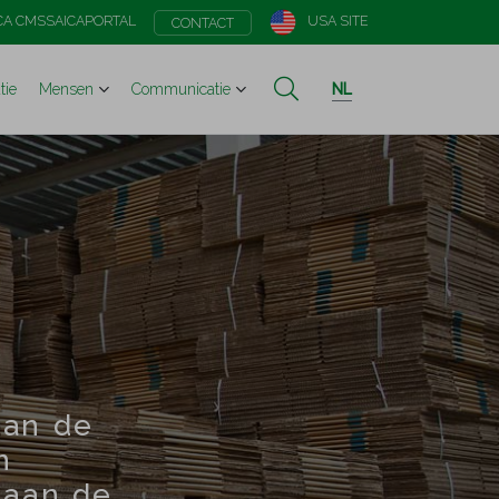
CA CMS
SAICAPORTAL
USA SITE
CONTACT
tie
Mensen
Communicatie
NL
n
aan de
n
 aan de