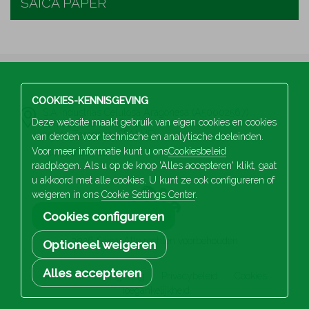
SAICA PAPER
COOKIES-KENNISGEVING
S.A Industrias Celulosa Aragonesa (A50002567)
Deze website maakt gebruik van eigen cookies en cookies
San Juan de la Peña, 144
50015 Zaragoza (SPANJE)
van derden voor technische en analytische doeleinden.
Voor meer informatie kunt u ons
Cookiesbeleid
+34 976 103 100
raadplegen. Als u op de knop 'Alles accepteren' klikt, gaat
u akkoord met alle cookies. U kunt ze ook configureren of
weigeren in ons
Cookie Settings Center
.
Cookies configureren
2026 Saica. Alle rechten voorbehouden
Optioneel weigeren
Alles accepteren
Juridische kennisgeving
Privacybeleid
Cookies
Toegankelijkheid