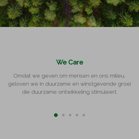
We Care
Omdat we geven om mensen en ons milieu,
geloven we in duurzame en winstgevende groei
die duurzame ontwikkeling stimuleert.