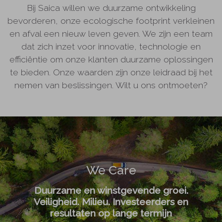
Bij Saica willen we duurzame ontwikkeling
bevorderen, onze ecologische footprint verkleinen
en afval een nieuw leven geven. We zijn een team
dat zich inzet voor innovatie, technologie en
efficiëntie om onze klanten duurzame oplossingen
te bieden. Onze waarden zijn onze leidraad bij het
nemen van beslissingen. Wilt u ons ontmoeten?
We Care
Duurzame en winstgevende groei.
Veiligheid. Milieu. Investeerders en
resultaten op lange termijn