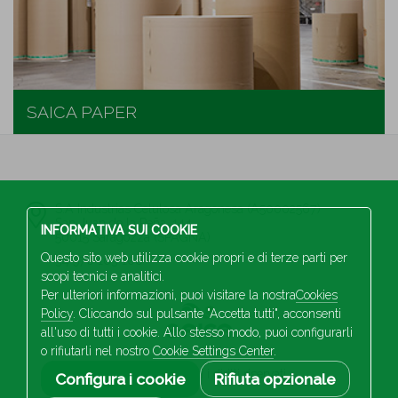
SAICA PAPER
S.A Industrias Celulosa Aragonesa (A50002567)
San Juan de la Peña, 144
INFORMATIVA SUI COOKIE
50015 Saragozza (SPAGNA)
Questo sito web utilizza cookie propri e di terze parti per
34 976 103 100
scopi tecnici e analitici.
Per ulteriori informazioni, puoi visitare la nostra
Cookies
Policy
. Cliccando sul pulsante "Accetta tutti", acconsenti
all'uso di tutti i cookie. Allo stesso modo, puoi configurarli
o rifiutarli nel nostro
Cookie Settings Center
.
2026 Saica. Tutti i diritti riservati
Configura i cookie
Rifiuta opzionale