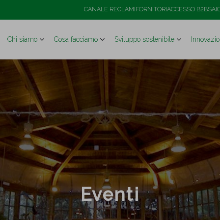
CANALE RECLAMI
FORNITORI
ACCESSO B2B
SAI
Chi siamo
Cosa facciamo
Sviluppo sostenibile
Innovazi
Eventi