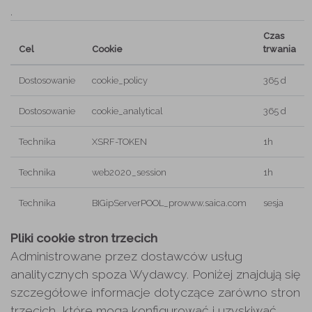
.
Czas
Cel
Cookie
trwania
Dostosowanie
cookie_policy
365 d
Dostosowanie
cookie_analytical
365 d
Technika
XSRF-TOKEN
1h
Technika
web2020_session
1h
Technika
BIGipServerPOOL_prowww.saica.com
sesja
Pliki cookie stron trzecich
Administrowane przez dostawców usług
analitycznych spoza Wydawcy. Poniżej znajdują się
szczegółowe informacje dotyczące zarówno stron
trzecich, które mogą konfigurować i uzyskiwać