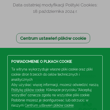
Data ostatniej modyfikacji Polityki Cookies:
18 października 2024 r.
Centrum ustawień plików cookie
POWIADOMIENIE O PLIKACH COOKIE
Ta witryna wykorzystuje własne pliki cookie oraz pliki
cookie stron trzecich do celów technicznych i
S.A Industrias Celulosa Aragonesa (A50002567)
analitycznych
San Juan de la Peña, 144
50015 Zaragoza (HISZPANIA)
Aby uzyskać więcej informacji, możesz odwiedzić naszą
Politykę plików cookie
. Kliknięcie przycisku "Akceptuj
+34 976 103 100
wszystko" oznacza zgodę na wszystkie pliki cookie.
Podobnie możesz je skonfigurować lub odrzucić w
naszym
Centrum ustawień plików cookie
.