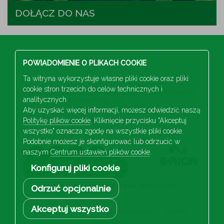
DOŁĄCZ DO NAS
POWIADOMIENIE O PLIKACH COOKIE
Ta witryna wykorzystuje własne pliki cookie oraz pliki
cookie stron trzecich do celów technicznych i
S.A Industrias Celulosa Aragonesa (A50002567)
analitycznych
San Juan de la Peña, 144
50015 Zaragoza (HISZPANIA)
Aby uzyskać więcej informacji, możesz odwiedzić naszą
Politykę plików cookie
. Kliknięcie przycisku "Akceptuj
+34 976 103 100
wszystko" oznacza zgodę na wszystkie pliki cookie.
Podobnie możesz je skonfigurować lub odrzucić w
naszym
Centrum ustawień plików cookie
.
Konfiguruj pliki cookie
2026 Saica. Wszelkie prawa zastrzeżone
Odrzuć opcjonalnie
Akceptuj wszystko
Nota prawna
Polityka prywatności
Cookies
Dostępność