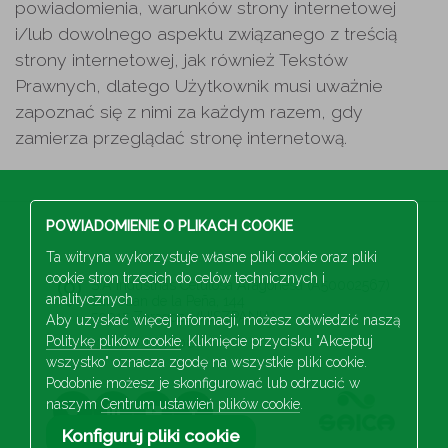
powiadomienia, warunków strony internetowej
i/lub dowolnego aspektu związanego z treścią
strony internetowej, jak również Tekstów
Prawnych, dlatego Użytkownik musi uważnie
zapoznać się z nimi za każdym razem, gdy
zamierza przeglądać stronę internetową.
POWIADOMIENIE O PLIKACH COOKIE
Ta witryna wykorzystuje własne pliki cookie oraz pliki
cookie stron trzecich do celów technicznych i
S.A Industrias Celulosa Aragonesa (A50002567)
analitycznych
San Juan de la Peña, 144
50015 Zaragoza (HISZPANIA)
Aby uzyskać więcej informacji, możesz odwiedzić naszą
Politykę plików cookie
. Kliknięcie przycisku "Akceptuj
+34 976 103 100
wszystko" oznacza zgodę na wszystkie pliki cookie.
Podobnie możesz je skonfigurować lub odrzucić w
naszym
Centrum ustawień plików cookie
.
Konfiguruj pliki cookie