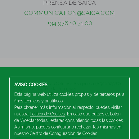
PRENSA DE SAICA
COMMUNICATION@SAICA.COM
+34 976 10 31 00
S.A Industrias Celulosa Aragonesa (A50002567)
AVISO COOKIES
San Juan de la Peña, 144
50015 Zaragoza (ESPAÑA)
Esta página web utiliza cookies propias y de terceros para
fines técnicos y analíticos.
+34 976 103 100
Para obtener más información al respecto, puedes visitar
nuestra
Política de Cookies
. En caso que pulses el botón
de “Aceptar todas”, estarás consintiendo todas las cookies.
Asimismo, puedes configurar o rechazar las mismas en
nuestro
Centro de Configuración de Cookies
.