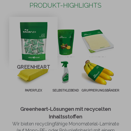
PRODUKT-HIGHLIGHTS
MONOFLEX
MONOFLEX-
Oberbahn
GREENHEART
PAPERFLEX
SELBSTKLEBEND
GRUPPIERUNGSBÄNDER
Greenheart-Lösungen mit recycelten
Inhaltsstoffen
Wir bieten recyclingfähige Monomaterial-Laminate
(auf Mono-PE- oder Polyolefinbasis) mit einem