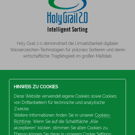
Holy Grail 2.0 demonstriert die Umsetzbarkeit digitaler
Wasserzeichen-Technologien für präzises Sortieren und deren
wirtschaftliche Tragfähigkeit im großen Maßstab.
HINWEIS ZU COOKIES
Diese Website verwendet eigene Cookies sowie Cookies
von Drittanbietern für technische und analytische
S.A Industrias Celulosa Aragonesa (A50002567)
Zwecke.
San Juan de la Peña, 144
50015 Saragossa (SPANIEN)
Weitere Informationen finden Sie in unserer
Cookies-
Richtlinie
. Wenn Sie auf die Schaltfläche „Alle
+34 976 103 100
akzeptieren“ klicken, stimmen Sie allen Cookies zu.
Ebenso können Sie diese in unserem
Cookie Settings