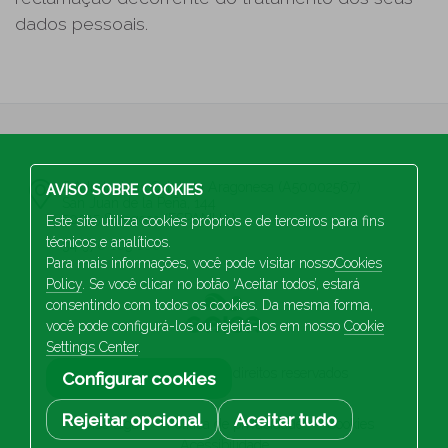
dados pessoais.
S.A Industrias Celulosa Aragonesa (A50002567)
AVISO SOBRE COOKIES
San Juan de la Peña, 144
50015 Saragoça (ESPANHA)
Este site utiliza cookies próprios e de terceiros para fins
técnicos e analíticos.
34 976 103 100
Para mais informações, você pode visitar nosso
Cookies
Policy
. Se você clicar no botão ‘Aceitar todos’, estará
consentindo com todos os cookies. Da mesma forma,
você pode configurá-los ou rejeitá-los em nosso
Cookie
Settings Center
.
2026 Saica. Todos os direitos reservados
Configurar cookies
Rejeitar opcional
Aceitar tudo
Aviso legal
Política de privacidade
Cookies
Acessibilidade