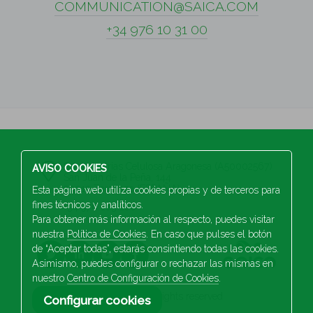
COMMUNICATION@SAICA.COM
+34 976 10 31 00
S.A Industrias Celulosa Aragonesa (A50002567)
AVISO COOKIES
San Juan de la Peña, 144
50015 Zaragoza (ESPAÑA)
Esta página web utiliza cookies propias y de terceros para
fines técnicos y analíticos.
+34 976 103 100
Para obtener más información al respecto, puedes visitar
nuestra
Política de Cookies
. En caso que pulses el botón
de “Aceptar todas”, estarás consintiendo todas las cookies.
Asimismo, puedes configurar o rechazar las mismas en
nuestro
Centro de Configuración de Cookies
.
2026 Saica. All rights reserved
Configurar cookies