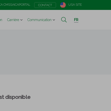
CA CMS
SAICAPORTAL
USA SITE
CONTACT
on
Carrière
Communication
FR
t disponible