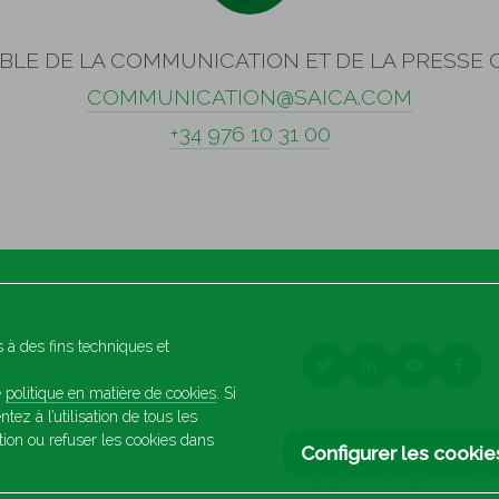
LE DE LA COMMUNICATION ET DE LA PRESSE 
COMMUNICATION@SAICA.COM
+34 976 10 31 00
s à des fins techniques et
a (A50002567)
e
politique en matière de cookies
. Si
tez à l’utilisation de tous les
ion ou refuser les cookies dans
Configurer les cookie
Mentions légales
Politique de confid