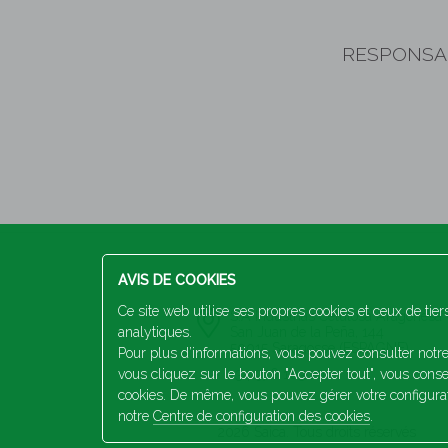
RESPONSAB
AVIS DE COOKIES
Ce site web utilise ses propres cookies et ceux de tier
S.A Industrias Celulosa Aragones
analytiques.
San Juan de la Peña, 144
50015 Saragosse (ESPAGNE)
Pour plus d’informations, vous pouvez consulter notr
vous cliquez sur le bouton "Accepter tout", vous consen
+34 976 103 100
cookies. De même, vous pouvez gérer votre configurat
notre
Centre de configuration des cookies
.
2026 Saica. Tous droits réservés