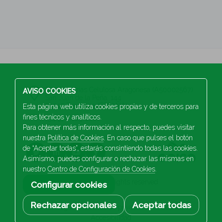
S.A Industrias Celulosa Aragonesa (A50002567)
AVISO COOKIES
San Juan de la Peña, 144
50015 Zaragoza (ESPAÑA)
Esta página web utiliza cookies propias y de terceros para
fines técnicos y analíticos.
+34 976 103 100
Para obtener más información al respecto, puedes visitar
nuestra
Política de Cookies
. En caso que pulses el botón
de “Aceptar todas”, estarás consintiendo todas las cookies.
Asimismo, puedes configurar o rechazar las mismas en
nuestro
Centro de Configuración de Cookies
.
2026 Saica. All rights reserved
Configurar cookies
Rechazar opcionales
Aceptar todas
Aviso Legal
Política de privacidad
Cookies
Accesibilidad