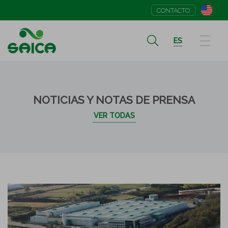
Saica Pack aumenta su grado de certificación BRC en
CONTACTO
cuatro de sus plantas españolas
ES
NOTICIAS Y NOTAS DE PRENSA
VER TODAS