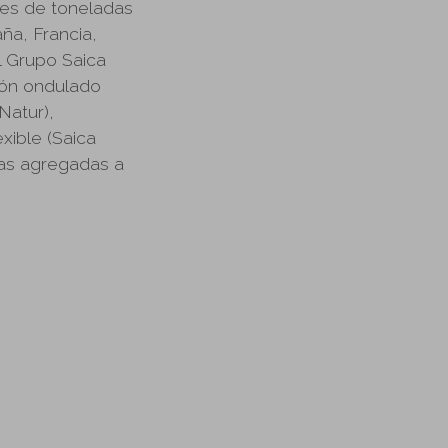
nes de toneladas
ña, Francia,
l Grupo Saica
rtón ondulado
Natur),
xible (Saica
tas agregadas a