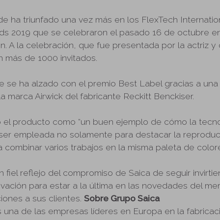
e ha triunfado una vez más en los FlexTech Internation
ds 2019 que se celebraron el pasado 16 de octubre en
. A la celebración, que fue presentada por la actriz y
on más de 1000 invitados.
e se ha alzado con el premio Best Label gracias a una
 marca Airwick del fabricante Reckitt Benckiser.
ó el producto como “un buen ejemplo de cómo la tecn
er empleada no solamente para destacar la reproducc
 combinar varios trabajos en la misma paleta de colore
 fiel reflejo del compromiso de Saica de seguir invirti
ovación para estar a la última en las novedades del me
iones a sus clientes.
Sobre Grupo Saica
s una de las empresas líderes en Europa en la fabricac