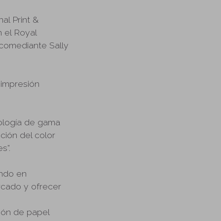
al Print &
 el Royal
 comediante Sally
 impresión
ología de gama
ión del color
s”.
endo en
rcado y ofrecer
ión de papel