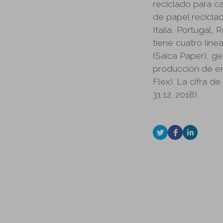
reciclado para c
de papel recicla
Italia, Portugal,
tiene cuatro lín
(Saica Paper), ge
producción de em
Flex). La cifra d
31.12. 2018).