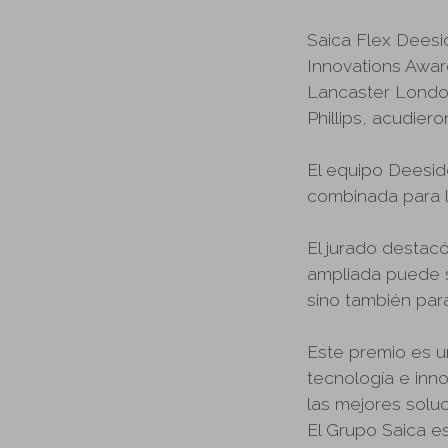
Saica Flex Deesid
Innovations Awar
Lancaster London
Phillips, acudier
El equipo Deesid
combinada para la
El jurado destac
ampliada puede s
sino también para
Este premio es un
tecnología e inn
las mejores soluc
El Grupo Saica e