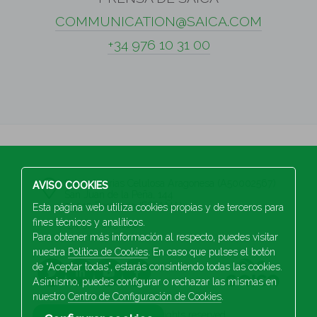
COMMUNICATION@SAICA.COM
+34 976 10 31 00
S.A Industrias Celulosa Aragonesa (A50002567)
AVISO COOKIES
San Juan de la Peña, 144
50015 Zaragoza (ESPAÑA)
Esta página web utiliza cookies propias y de terceros para
fines técnicos y analíticos.
+34 976 103 100
Para obtener más información al respecto, puedes visitar
nuestra
Política de Cookies
. En caso que pulses el botón
de “Aceptar todas”, estarás consintiendo todas las cookies.
Asimismo, puedes configurar o rechazar las mismas en
nuestro
Centro de Configuración de Cookies
.
2026 Saica. All rights reserved