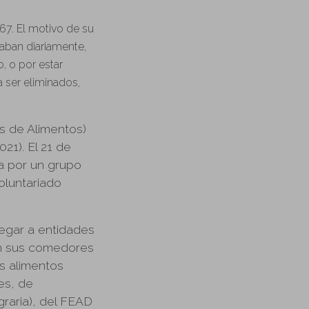
67. El motivo de su
aban diariamente,
, o por estar
 ser eliminados,
s de Alimentos)
21). El 21 de
a por un grupo
oluntariado
legar a entidades
 en sus comedores
os alimentos
es, de
raria), del FEAD