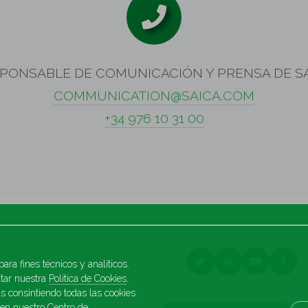
PONSABLE DE COMUNICACIÓN Y PRENSA DE S
COMMUNICATION@SAICA.COM
+34 976 10 31 00
a (A50002567)
ara fines técnicos y analíticos.
itar nuestra
Política de Cookies
.
s consintiendo todas las cookies.
 en nuestro
Centro de