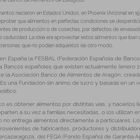
entos nacieron en Estados Unidos, en Phoenix (Arizona) en 19
probar que alimentos en perfectas condiciones se desperdici
entes de producción o de cosechas, por defectos de envasado
 caducidad. La idea era aprovechar estos alimentos que iban a
 personas que no podían adquirirlos de otro modo.
 en España la FESBAL (Federación Española de Banco
54 Bancos españoles que existen actualmente (enero 20
ce la Asociación Banco de Alimentos de Aragón, cread
Es una Fundación sin ánimo de lucro y basada en un v
olítico.
o es obtener alimentos por distintas vías, y hacerlos l
eparten a su vez a familias necesitadas, o los utilizan
co no entrega alimentos directamente a particulares. L
rovenientes de fabricantes, productores y distribuidor
rcazaragoza, del FEGA (Fondo Español de Garantía Ag