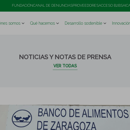
os, gracias al compromiso de sus empleados
FUNDACIÓN
CANAL DE DENUNCIAS
PROVEEDORES
ACCESO B2B
SAIC
énes somos
Qué hacemos
Desarrollo sostenible
Innovació
NOTICIAS Y NOTAS DE PRENSA
VER TODAS