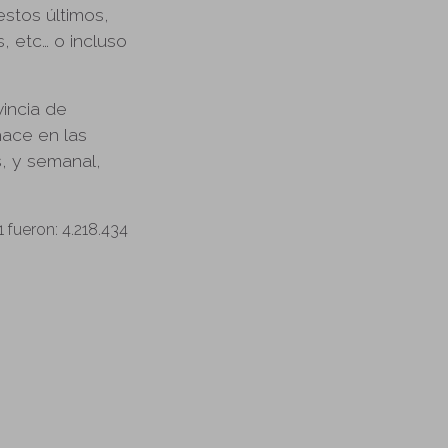
stos últimos,
, etc… o incluso
incia de
hace en las
s, y semanal,
fueron: 4.218.434