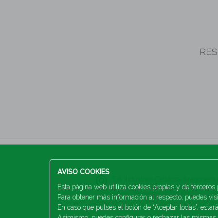
RES
AVISO COOKIES
S.A Industrias Celulosa Aragones
Esta página web utiliza cookies propias y de terceros p
San Juan de la Peña, 144
50015 Zaragoza (ESPAÑA)
Para obtener más información al respecto, puedes vis
En caso que pulses el botón de “Aceptar todas”, estará
+34 976 103 100
Asimismo, puedes configurar o rechazar las mismas