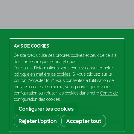
AVIS DE COOKIES
S.A Industrias Celulosa Aragonesa (A50002567)
Ce site web utilise ses propres cookies et ceux de tiers à
San Juan de la Peña, 144
50015 Saragosse (ESPAGNE)
des fins techniques et analytiques.
Pour plus d’informations, vous pouvez consulter notre
+34 976 103 100
politique en matière de cookies
. Si vous cliquez sur le
bouton "Accepter tout", vous consentez à l’utilisation de
tous les cookies. De même, vous pouvez gérer votre
configuration ou refuser les cookies dans notre
Centre de
configuration des cookies
.
2026 Saica. Tous droits réservés
Configurer les cookies
Rejeter l'option
Accepter tout
Mentions légales
Politique de confidentialité
Cookies
Accessibilité