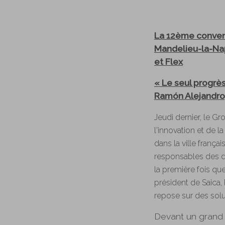
La 12ème convent
Mandelieu-la-Napo
et Flex
« Le seul progrès
Ramón Alejandro,
Jeudi dernier, le 
l'innovation et de 
dans la ville franç
responsables des div
la première fois q
président de Saica, 
repose sur des solut
Devant un grand 