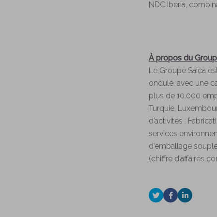
NDC Iberia, combina
À propos du Group
Le Groupe Saica est
ondulé, avec une ca
plus de 10.000 empl
Turquie, Luxembour
d’activités : Fabric
services environnem
d’emballage souple (
(chiffre d’affaires c