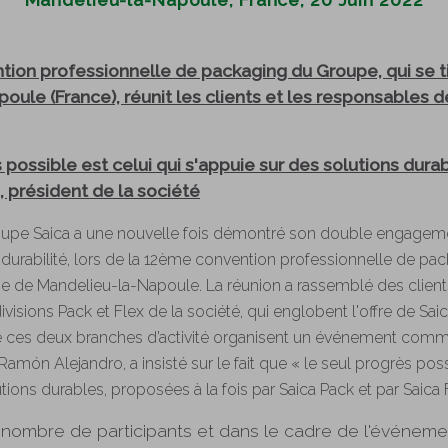
ion professionnelle de packaging du Groupe, qui se t
ule (France), réunit les clients et les responsables d
 possible est celui qui s'appuie sur des solutions dura
 président de la société
Groupe Saica a une nouvelle fois démontré son double engagem
la durabilité, lors de la 12ème convention professionnelle de pa
aise de Mandelieu-la-Napoule. La réunion a rassemblé des client
isions Pack et Flex de la société, qui englobent l'offre de Sai
ue ces deux branches d’activité organisent un événement commu
Ramón Alejandro, a insisté sur le fait que « le seul progrès poss
ions durables, proposées à la fois par Saica Pack et par Saica F
nombre de participants et dans le cadre de l'événeme