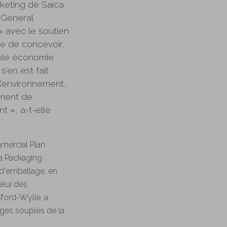
keting de Saica
 General
 avec le soutien
e de concevoir,
able économie
s'en est fait
 (environnement,
ement de
 », a-t-elle
mercial Plan
ica Packaging
 d'emballage, en
elui des
ford-Wylie, a
ages souples de la