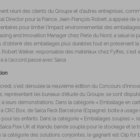
ent réuni des clients du Groupe et d'autres entreprises, comm
l Director pour la France, Jean-François Robert, a appelé de
taires pour limiter l'impact environnemental des emballages »
hasing and Innovation Manager chez Perle du Nord, a salué le pa
is d'obtenir des emballages plus durables tout en préservant la
e, Robert Walker, responsable des matériaux chez Fyffes, s'est
 à l'accord passé avec Saica.
tion
ercredi, s'est déroulée la neuvième édition du Concours d'innov
tes, représentant les bureaux d’étude du Groupe, se sont disput
 à leurs démonstrations. Dans la catégorie « Emballage en cart
bué à CRC Box, de Saica Pack Barcelona (Espagne), boîte à usa
 pour les enfants. Dans la catégorie « Emballages souples », l
aica Flex UK et Irlande, bande souple pour le stockage et le t
 la catégorie des solutions conjointes, le gagnant est Clip for 