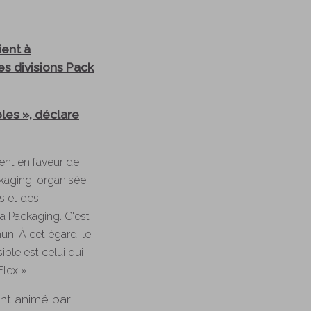
ient à
es divisions Pack
bles », déclare
ent en faveur de
ckaging, organisée
s et des
ca Packaging. C'est
n. À cet égard, le
ible est celui qui
lex ».
nt animé par