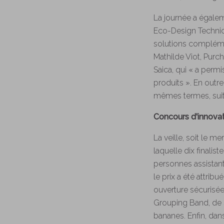
La journée a égalem
Eco-Design Technica
solutions complémen
Mathilde Viot, Purc
Saica, qui « a perm
produits ». En outr
mêmes termes, suite
Concours d'innova
La veille, soit le m
laquelle dix finalis
personnes assistant
le prix a été attri
ouverture sécurisée
Grouping Band, de S
bananes. Enfin, dans