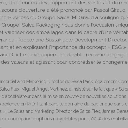
ère, directeur du développement des ventes et du mar
discours d'ouverture a été prononcé par Pascal Giraud,
g Business du Groupe Saica. M. Giraud a souligné qu’«
 Groupe, Saica Packaging nous donne l'occasion uniqu
 et valoriser des emballages dans le cadre d'une vérit
ar Franca, People and Sustainable Development Director, 
tant et en expliquant l'importance du concept « ESG »
rnance). « Le développement durable réclame l'engag
des valeurs et agissant pour concrétiser le changement
ommercial and Marketing Director de Saica Pack, également Com
Saica Flex, Miguel Ángel Martínez, a insisté sur le fait que « Sa
 d'accélérateur dans la mise en œuvre de nouvelles solutions
expérience en R+D+I, tant dans le domaine du papier que dans c
». Le Sales and Marketing Director de Saica Flex, James Beres
 de « conception d'options recyclables pour 100 % des emball
.