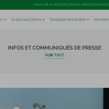
nnovation et de la durabilité
CANAL DE PLAINTES
FOURNISSEURS
ACCÈS B2B
SAI
os
Ce que nous faisons
Développement durable
Innovation
INFOS ET COMMUNIQUÉS DE PRESSE
VOIR TOUT