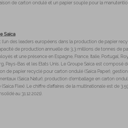
ison de carton ondulé et un papier souple pour la manutention
e Saica
 l’un des leaders européens dans la production de papier recy
pacité de production annuelle de 3,3 millions de tonnes de pa
oyés et une présence en Espagne, France, Italie, Portugal, Ro
g, Pays-Bas et les Etats Unis. Le Groupe Saica est composé de
ation de papier recyclé pour carton ondulé (Saica Paper), gestio
entaux (Saica Natur), production d’emballage en carton ondulé
Saica Flex). Le chiffre d’affaires de la multinationale est de 3.
onsolidé au 31.12.2021).