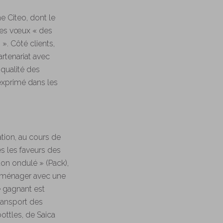
e Citeo, dont le
 ses vœux « des
. Côté clients,
rtenariat avec
 qualité des
 exprimé dans les
ation, au cours de
és les faveurs des
on ondulé » (Pack),
ge ménager avec une
e gagnant est
ransport des
bottles, de Saica